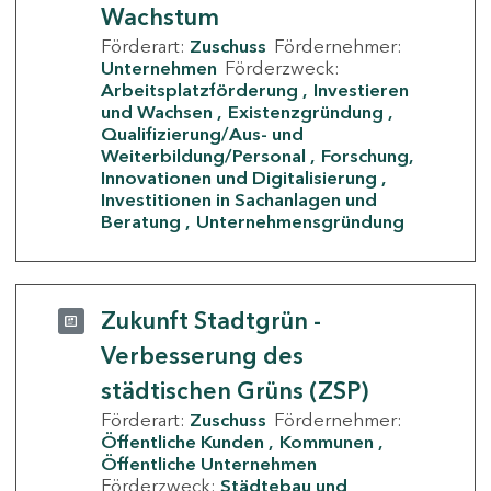
Wachstum
Förderart:
Zuschuss
Fördernehmer:
Unternehmen
Förderzweck:
Arbeitsplatzförderung
Investieren
und Wachsen
Existenzgründung
Qualifizierung/Aus- und
Weiterbildung/Personal
Forschung,
Innovationen und Digitalisierung
Investitionen in Sachanlagen und
Beratung
Unternehmensgründung
Zukunft Stadtgrün -
Verbesserung des
städtischen Grüns (ZSP)
Förderart:
Zuschuss
Fördernehmer:
Öffentliche Kunden
Kommunen
Öffentliche Unternehmen
Förderzweck:
Städtebau und