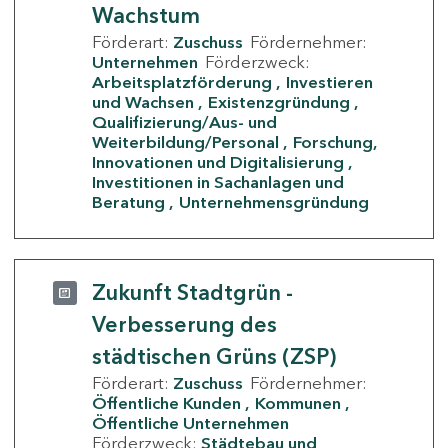
Wachstum
Förderart:
Zuschuss
Fördernehmer:
Unternehmen
Förderzweck:
Arbeitsplatzförderung
Investieren
und Wachsen
Existenzgründung
Qualifizierung/Aus- und
Weiterbildung/Personal
Forschung,
Innovationen und Digitalisierung
Investitionen in Sachanlagen und
Beratung
Unternehmensgründung
Zukunft Stadtgrün -
Verbesserung des
städtischen Grüns (ZSP)
Förderart:
Zuschuss
Fördernehmer:
Öffentliche Kunden
Kommunen
Öffentliche Unternehmen
Förderzweck:
Städtebau und