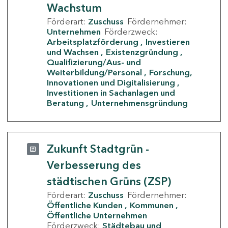
Wachstum
Förderart:
Zuschuss
Fördernehmer:
Unternehmen
Förderzweck:
Arbeitsplatzförderung
Investieren
und Wachsen
Existenzgründung
Qualifizierung/Aus- und
Weiterbildung/Personal
Forschung,
Innovationen und Digitalisierung
Investitionen in Sachanlagen und
Beratung
Unternehmensgründung
Zukunft Stadtgrün -
Verbesserung des
städtischen Grüns (ZSP)
Förderart:
Zuschuss
Fördernehmer:
Öffentliche Kunden
Kommunen
Öffentliche Unternehmen
Förderzweck:
Städtebau und