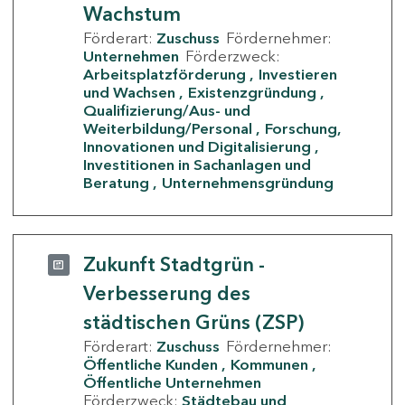
Wachstum
Förderart:
Zuschuss
Fördernehmer:
Unternehmen
Förderzweck:
Arbeitsplatzförderung
Investieren
und Wachsen
Existenzgründung
Qualifizierung/Aus- und
Weiterbildung/Personal
Forschung,
Innovationen und Digitalisierung
Investitionen in Sachanlagen und
Beratung
Unternehmensgründung
Zukunft Stadtgrün -
Verbesserung des
städtischen Grüns (ZSP)
Förderart:
Zuschuss
Fördernehmer:
Öffentliche Kunden
Kommunen
Öffentliche Unternehmen
Förderzweck:
Städtebau und