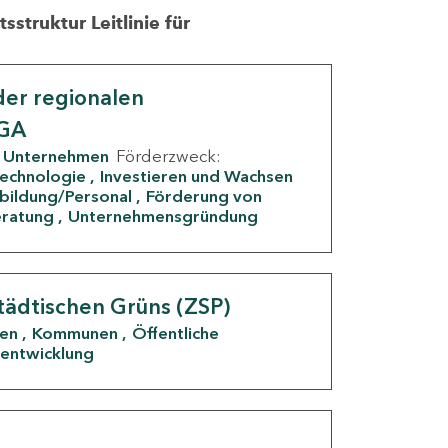
struktur Leitlinie für
er regionalen
IGA
Unternehmen
Förderzweck:
Technologie
Investieren und Wachsen
rbildung/Personal
Förderung von
eratung
Unternehmensgründung
tädtischen Grüns (ZSP)
den
Kommunen
Öffentliche
entwicklung