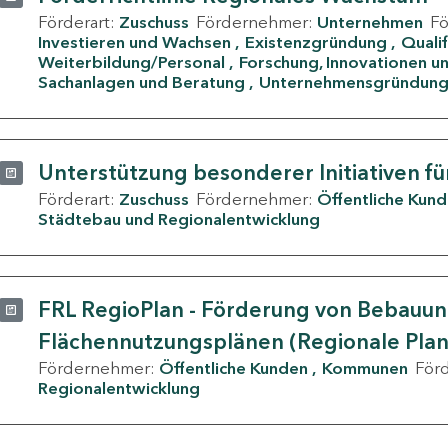
Förderart:
Zuschuss
Fördernehmer:
Unternehmen
F
Investieren und Wachsen
Existenzgründung
Quali
Weiterbildung/Personal
Forschung, Innovationen un
Sachanlagen und Beratung
Unternehmensgründun
Unterstützung besonderer Initiativen fü
Förderart:
Zuschuss
Fördernehmer:
Öffentliche Kun
Städtebau und Regionalentwicklung
FRL RegioPlan - Förderung von Bebauu
Flächennutzungsplänen (Regionale Pla
Fördernehmer:
Öffentliche Kunden
Kommunen
För
Regionalentwicklung