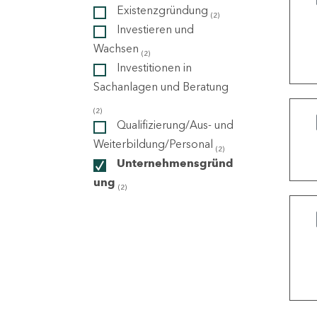
Existenzgründung
(2)
Investieren und
ndorte
Wachsen
(2)
Investitionen in
Sachanlagen und Beratung
(2)
Qualifizierung/Aus- und
Weiterbildung/Personal
(2)
Unternehmensgründ
ung
(2)