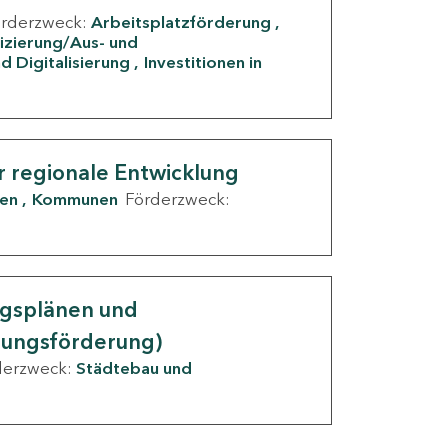
örderzweck:
Arbeitsplatzförderung
fizierung/Aus- und
d Digitalisierung
Investitionen in
g
r regionale Entwicklung
den
Kommunen
Förderzweck:
ngsplänen und
nungsförderung)
derzweck:
Städtebau und