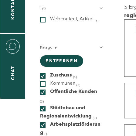
KONTAKT
5 Er
Typ
gen
regi
Webcontent, Artikel
n
(5)
Kategorie
ENTFERNEN
CHAT
icecenter
Zuschuss
(4)
Kommunen
(3)
Öffentliche Kunden
taktformular
(3)
Städtebau und
Regionalentwicklung
(3)
Arbeitsplatzförderun
erportal
g
(2)