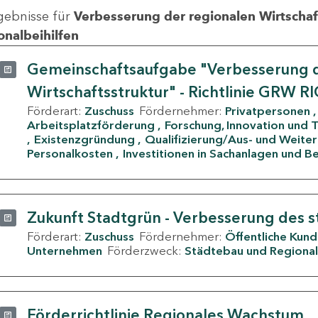
gebnisse für
Verbesserung der regionalen Wirtschafts
onalbeihilfen
Gemeinschaftsaufgabe "Verbesserung d
Wirtschaftsstruktur" - Richtlinie GRW R
Förderart:
Zuschuss
Fördernehmer:
Privatpersonen
Arbeitsplatzförderung
Forschung, Innovation und 
Existenzgründung
Qualifizierung/Aus- und Weite
Personalkosten
Investitionen in Sachanlagen und B
Zukunft Stadtgrün - Verbesserung des s
Förderart:
Zuschuss
Fördernehmer:
Öffentliche Kun
Unternehmen
Förderzweck:
Städtebau und Regional
Förderrichtlinie Regionales Wachstum