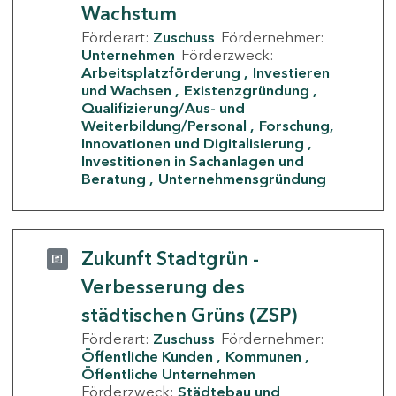
Wachstum
Förderart:
Zuschuss
Fördernehmer:
Unternehmen
Förderzweck:
Arbeitsplatzförderung
Investieren
und Wachsen
Existenzgründung
Qualifizierung/Aus- und
Weiterbildung/Personal
Forschung,
Innovationen und Digitalisierung
Investitionen in Sachanlagen und
Beratung
Unternehmensgründung
Zukunft Stadtgrün -
Verbesserung des
städtischen Grüns (ZSP)
Förderart:
Zuschuss
Fördernehmer:
Öffentliche Kunden
Kommunen
Öffentliche Unternehmen
Förderzweck:
Städtebau und