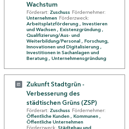
Wachstum
Förderart:
Zuschuss
Fördernehmer:
Unternehmen
Förderzweck:
Arbeitsplatzförderung
Investieren
und Wachsen
Existenzgründung
Qualifizierung/Aus- und
Weiterbildung/Personal
Forschung,
Innovationen und Digitalisierung
Investitionen in Sachanlagen und
Beratung
Unternehmensgründung
Zukunft Stadtgrün -
Verbesserung des
städtischen Grüns (ZSP)
Förderart:
Zuschuss
Fördernehmer:
Öffentliche Kunden
Kommunen
Öffentliche Unternehmen
Förderzweck:
Städtebau und