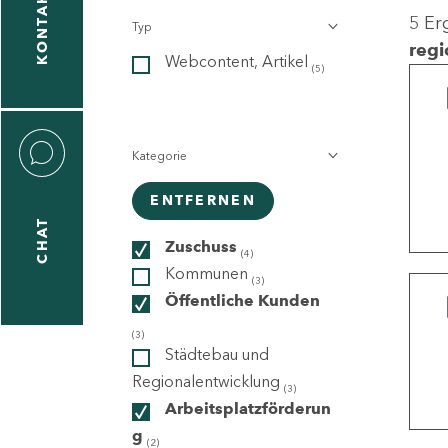
KONTAKT
5 Er
Typ
gen
regi
Webcontent, Artikel
n
(5)
Kategorie
ENTFERNEN
CHAT
icecenter
Zuschuss
(4)
Kommunen
(3)
Öffentliche Kunden
taktformular
(3)
Städtebau und
Regionalentwicklung
(3)
Arbeitsplatzförderun
erportal
g
(2)