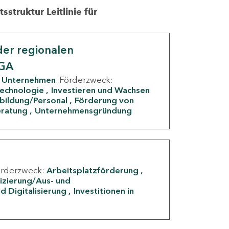
struktur Leitlinie für
er regionalen
IGA
Unternehmen
Förderzweck:
Technologie
Investieren und Wachsen
rbildung/Personal
Förderung von
eratung
Unternehmensgründung
örderzweck:
Arbeitsplatzförderung
fizierung/Aus- und
d Digitalisierung
Investitionen in
g