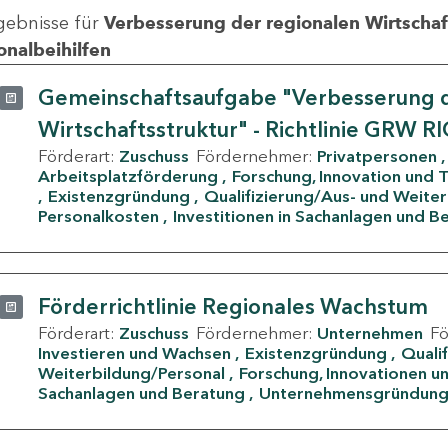
gebnisse für
Verbesserung der regionalen Wirtschafts
onalbeihilfen
Gemeinschaftsaufgabe "Verbesserung d
Wirtschaftsstruktur" - Richtlinie GRW R
Förderart:
Zuschuss
Fördernehmer:
Privatpersonen
Arbeitsplatzförderung
Forschung, Innovation und 
Existenzgründung
Qualifizierung/Aus- und Weite
Personalkosten
Investitionen in Sachanlagen und B
Förderrichtlinie Regionales Wachstum
Förderart:
Zuschuss
Fördernehmer:
Unternehmen
F
Investieren und Wachsen
Existenzgründung
Quali
Weiterbildung/Personal
Forschung, Innovationen un
Sachanlagen und Beratung
Unternehmensgründun