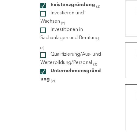
Existenzgründung
(2)
Investieren und
ndorte
Wachsen
(2)
Investitionen in
Sachanlagen und Beratung
(2)
Qualifizierung/Aus- und
Weiterbildung/Personal
(2)
Unternehmensgründ
ung
(2)