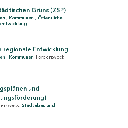
tädtischen Grüns (ZSP)
den
Kommunen
Öffentliche
entwicklung
r regionale Entwicklung
den
Kommunen
Förderzweck:
ngsplänen und
nungsförderung)
derzweck:
Städtebau und