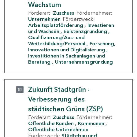
Wachstum
Förderart:
Zuschuss
Fördernehmer:
Unternehmen
Förderzweck:
Arbeitsplatzförderung
Investieren
und Wachsen
Existenzgründung
Qualifizierung/Aus- und
Weiterbildung/Personal
Forschung,
Innovationen und Digitalisierung
Investitionen in Sachanlagen und
Beratung
Unternehmensgründung
Zukunft Stadtgrün -
Verbesserung des
städtischen Grüns (ZSP)
Förderart:
Zuschuss
Fördernehmer:
Öffentliche Kunden
Kommunen
Öffentliche Unternehmen
Förderzweck:
Städtebau und