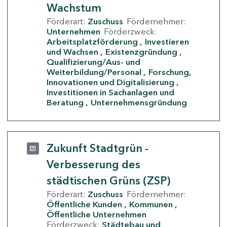
Wachstum
Förderart:
Zuschuss
Fördernehmer:
Unternehmen
Förderzweck:
Arbeitsplatzförderung
Investieren
und Wachsen
Existenzgründung
Qualifizierung/Aus- und
Weiterbildung/Personal
Forschung,
Innovationen und Digitalisierung
Investitionen in Sachanlagen und
Beratung
Unternehmensgründung
Zukunft Stadtgrün -
Verbesserung des
städtischen Grüns (ZSP)
Förderart:
Zuschuss
Fördernehmer:
Öffentliche Kunden
Kommunen
Öffentliche Unternehmen
Förderzweck:
Städtebau und