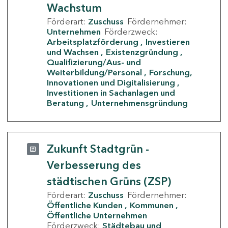
Wachstum
Förderart:
Zuschuss
Fördernehmer:
Unternehmen
Förderzweck:
Arbeitsplatzförderung
Investieren
und Wachsen
Existenzgründung
Qualifizierung/Aus- und
Weiterbildung/Personal
Forschung,
Innovationen und Digitalisierung
Investitionen in Sachanlagen und
Beratung
Unternehmensgründung
Zukunft Stadtgrün -
Verbesserung des
städtischen Grüns (ZSP)
Förderart:
Zuschuss
Fördernehmer:
Öffentliche Kunden
Kommunen
Öffentliche Unternehmen
Förderzweck:
Städtebau und