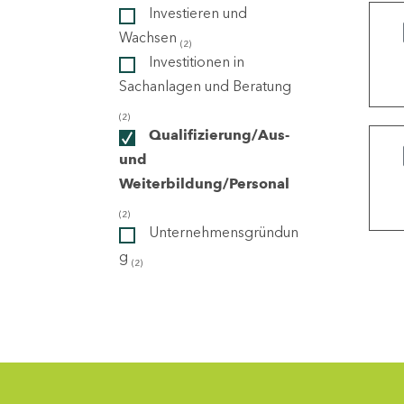
Investieren und
Wachsen
(2)
ndorte
Investitionen in
Sachanlagen und Beratung
(2)
Qualifizierung/Aus-
und
Weiterbildung/Personal
(2)
Unternehmensgründun
g
(2)