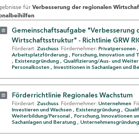
gebnisse für
Verbesserung der regionalen Wirtschafts
onalbeihilfen
Gemeinschaftsaufgabe "Verbesserung d
Wirtschaftsstruktur" - Richtlinie GRW R
Förderart:
Zuschuss
Fördernehmer:
Privatpersonen
Arbeitsplatzförderung
Forschung, Innovation und 
Existenzgründung
Qualifizierung/Aus- und Weite
Personalkosten
Investitionen in Sachanlagen und B
Förderrichtlinie Regionales Wachstum
Förderart:
Zuschuss
Fördernehmer:
Unternehmen
F
Investieren und Wachsen
Existenzgründung
Quali
Weiterbildung/Personal
Forschung, Innovationen un
Sachanlagen und Beratung
Unternehmensgründun