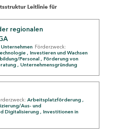
struktur Leitlinie für
er regionalen
IGA
Unternehmen
Förderzweck:
Technologie
Investieren und Wachsen
rbildung/Personal
Förderung von
eratung
Unternehmensgründung
örderzweck:
Arbeitsplatzförderung
fizierung/Aus- und
d Digitalisierung
Investitionen in
g