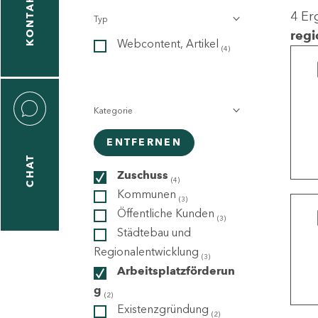
KONTAKT
4 Er
Typ
gen
regi
Webcontent, Artikel
n
(4)
Kategorie
ENTFERNEN
CHAT
icecenter
Zuschuss
(4)
Kommunen
(3)
Öffentliche Kunden
(3)
taktformular
Städtebau und
Regionalentwicklung
(3)
Arbeitsplatzförderun
g
erportal
(2)
Existenzgründung
(2)