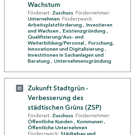
Wachstum
Förderart:
Zuschuss
Fördernehmer:
Unternehmen
Förderzweck:
Arbeitsplatzförderung
Investieren
und Wachsen
Existenzgründung
Qualifizierung/Aus- und
Weiterbildung/Personal
Forschung,
Innovationen und Digitalisierung
Investitionen in Sachanlagen und
Beratung
Unternehmensgründung
Zukunft Stadtgrün -
Verbesserung des
städtischen Grüns (ZSP)
Förderart:
Zuschuss
Fördernehmer:
Öffentliche Kunden
Kommunen
Öffentliche Unternehmen
Förderzweck:
Städtebau und