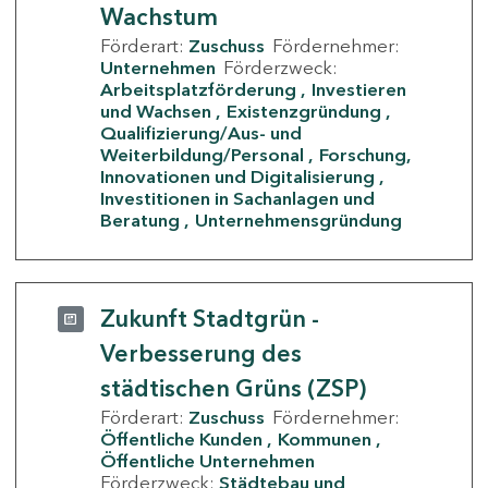
Wachstum
Förderart:
Zuschuss
Fördernehmer:
Unternehmen
Förderzweck:
Arbeitsplatzförderung
Investieren
und Wachsen
Existenzgründung
Qualifizierung/Aus- und
Weiterbildung/Personal
Forschung,
Innovationen und Digitalisierung
Investitionen in Sachanlagen und
Beratung
Unternehmensgründung
Zukunft Stadtgrün -
Verbesserung des
städtischen Grüns (ZSP)
Förderart:
Zuschuss
Fördernehmer:
Öffentliche Kunden
Kommunen
Öffentliche Unternehmen
Förderzweck:
Städtebau und