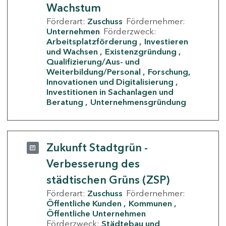
Wachstum
Förderart:
Zuschuss
Fördernehmer:
Unternehmen
Förderzweck:
Arbeitsplatzförderung
Investieren
und Wachsen
Existenzgründung
Qualifizierung/Aus- und
Weiterbildung/Personal
Forschung,
Innovationen und Digitalisierung
Investitionen in Sachanlagen und
Beratung
Unternehmensgründung
Zukunft Stadtgrün -
Verbesserung des
städtischen Grüns (ZSP)
Förderart:
Zuschuss
Fördernehmer:
Öffentliche Kunden
Kommunen
Öffentliche Unternehmen
Förderzweck:
Städtebau und