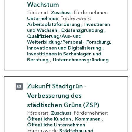
Wachstum
Förderart:
Zuschuss
Fördernehmer:
Unternehmen
Förderzweck:
Arbeitsplatzförderung
Investieren
und Wachsen
Existenzgründung
Qualifizierung/Aus- und
Weiterbildung/Personal
Forschung,
Innovationen und Digitalisierung
Investitionen in Sachanlagen und
Beratung
Unternehmensgründung
Zukunft Stadtgrün -
Verbesserung des
städtischen Grüns (ZSP)
Förderart:
Zuschuss
Fördernehmer:
Öffentliche Kunden
Kommunen
Öffentliche Unternehmen
Förderzweck:
Städtebau und