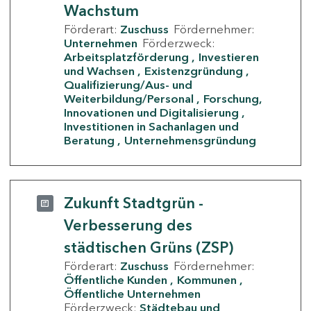
Wachstum
Förderart:
Zuschuss
Fördernehmer:
Unternehmen
Förderzweck:
Arbeitsplatzförderung
Investieren
und Wachsen
Existenzgründung
Qualifizierung/Aus- und
Weiterbildung/Personal
Forschung,
Innovationen und Digitalisierung
Investitionen in Sachanlagen und
Beratung
Unternehmensgründung
Zukunft Stadtgrün -
Verbesserung des
städtischen Grüns (ZSP)
Förderart:
Zuschuss
Fördernehmer:
Öffentliche Kunden
Kommunen
Öffentliche Unternehmen
Förderzweck:
Städtebau und