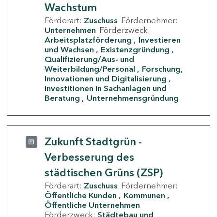
Wachstum
Förderart:
Zuschuss
Fördernehmer:
Unternehmen
Förderzweck:
Arbeitsplatzförderung
Investieren
und Wachsen
Existenzgründung
Qualifizierung/Aus- und
Weiterbildung/Personal
Forschung,
Innovationen und Digitalisierung
Investitionen in Sachanlagen und
Beratung
Unternehmensgründung
Zukunft Stadtgrün -
Verbesserung des
städtischen Grüns (ZSP)
Förderart:
Zuschuss
Fördernehmer:
Öffentliche Kunden
Kommunen
Öffentliche Unternehmen
Förderzweck:
Städtebau und