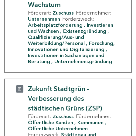
Wachstum
Förderart:
Zuschuss
Fördernehmer:
Unternehmen
Förderzweck:
Arbeitsplatzförderung
Investieren
und Wachsen
Existenzgründung
Qualifizierung/Aus- und
Weiterbildung/Personal
Forschung,
Innovationen und Digitalisierung
Investitionen in Sachanlagen und
Beratung
Unternehmensgründung
Zukunft Stadtgrün -
Verbesserung des
städtischen Grüns (ZSP)
Förderart:
Zuschuss
Fördernehmer:
Öffentliche Kunden
Kommunen
Öffentliche Unternehmen
Förderzweck:
Städtebau und