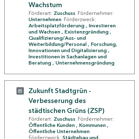
Wachstum
Förderart:
Zuschuss
Fördernehmer:
Unternehmen
Förderzweck:
Arbeitsplatzförderung
Investieren
und Wachsen
Existenzgründung
Qualifizierung/Aus- und
Weiterbildung/Personal
Forschung,
Innovationen und Digitalisierung
Investitionen in Sachanlagen und
Beratung
Unternehmensgründung
Zukunft Stadtgrün -
Verbesserung des
städtischen Grüns (ZSP)
Förderart:
Zuschuss
Fördernehmer:
Öffentliche Kunden
Kommunen
Öffentliche Unternehmen
Förderzweck:
Städtebau und