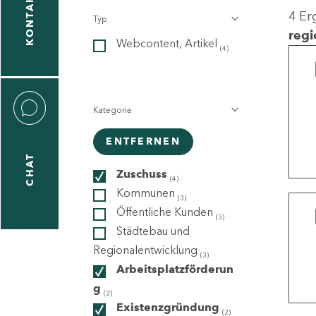
KONTAKT
4 Er
Typ
gen
regi
Webcontent, Artikel
n
(4)
Kategorie
ENTFERNEN
CHAT
icecenter
Zuschuss
(4)
Kommunen
(3)
Öffentliche Kunden
(3)
taktformular
Städtebau und
Regionalentwicklung
(3)
Arbeitsplatzförderun
g
erportal
(2)
Existenzgründung
(2)