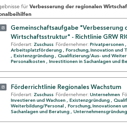
gebnisse für
Verbesserung der regionalen Wirtschafts
onalbeihilfen
Gemeinschaftsaufgabe "Verbesserung d
Wirtschaftsstruktur" - Richtlinie GRW R
Förderart:
Zuschuss
Fördernehmer:
Privatpersonen
Arbeitsplatzförderung
Forschung, Innovation und 
Existenzgründung
Qualifizierung/Aus- und Weite
Personalkosten
Investitionen in Sachanlagen und B
Förderrichtlinie Regionales Wachstum
Förderart:
Zuschuss
Fördernehmer:
Unternehmen
F
Investieren und Wachsen
Existenzgründung
Quali
Weiterbildung/Personal
Forschung, Innovationen un
Sachanlagen und Beratung
Unternehmensgründun