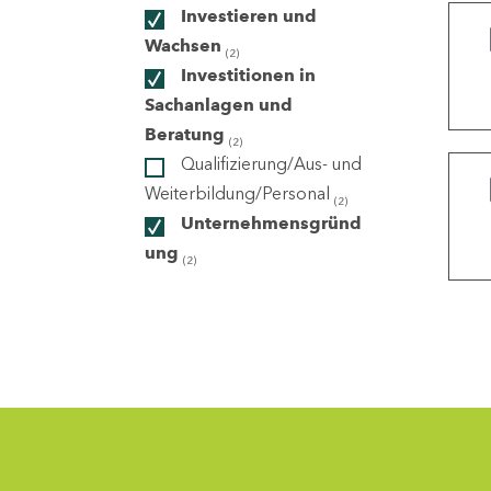
Investieren und
Wachsen
(2)
ndorte
Investitionen in
Sachanlagen und
Beratung
(2)
Qualifizierung/Aus- und
Weiterbildung/Personal
(2)
Unternehmensgründ
ung
(2)