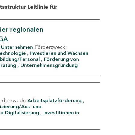
struktur Leitlinie für
er regionalen
IGA
Unternehmen
Förderzweck:
Technologie
Investieren und Wachsen
rbildung/Personal
Förderung von
eratung
Unternehmensgründung
örderzweck:
Arbeitsplatzförderung
fizierung/Aus- und
d Digitalisierung
Investitionen in
g