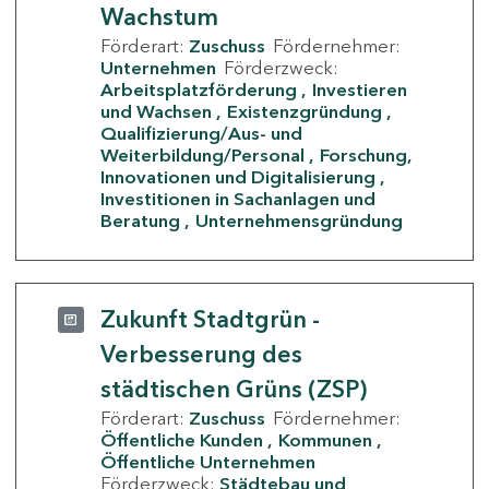
Wachstum
Förderart:
Zuschuss
Fördernehmer:
Unternehmen
Förderzweck:
Arbeitsplatzförderung
Investieren
und Wachsen
Existenzgründung
Qualifizierung/Aus- und
Weiterbildung/Personal
Forschung,
Innovationen und Digitalisierung
Investitionen in Sachanlagen und
Beratung
Unternehmensgründung
Zukunft Stadtgrün -
Verbesserung des
städtischen Grüns (ZSP)
Förderart:
Zuschuss
Fördernehmer:
Öffentliche Kunden
Kommunen
Öffentliche Unternehmen
Förderzweck:
Städtebau und