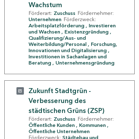
Wachstum
Förderart:
Zuschuss
Fördernehmer:
Unternehmen
Förderzweck:
Arbeitsplatzförderung
Investieren
und Wachsen
Existenzgründung
Qualifizierung/Aus- und
Weiterbildung/Personal
Forschung,
Innovationen und Digitalisierung
Investitionen in Sachanlagen und
Beratung
Unternehmensgründung
Zukunft Stadtgrün -
Verbesserung des
städtischen Grüns (ZSP)
Förderart:
Zuschuss
Fördernehmer:
Öffentliche Kunden
Kommunen
Öffentliche Unternehmen
Förderzweck:
Städtebau und