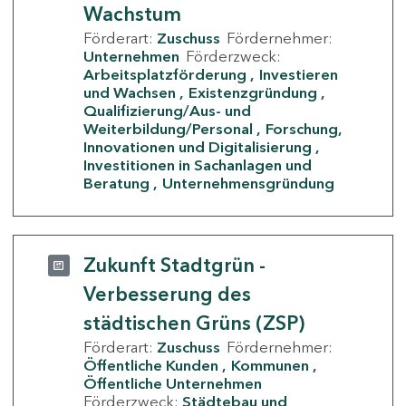
Wachstum
Förderart:
Zuschuss
Fördernehmer:
Unternehmen
Förderzweck:
Arbeitsplatzförderung
Investieren
und Wachsen
Existenzgründung
Qualifizierung/Aus- und
Weiterbildung/Personal
Forschung,
Innovationen und Digitalisierung
Investitionen in Sachanlagen und
Beratung
Unternehmensgründung
Zukunft Stadtgrün -
Verbesserung des
städtischen Grüns (ZSP)
Förderart:
Zuschuss
Fördernehmer:
Öffentliche Kunden
Kommunen
Öffentliche Unternehmen
Förderzweck:
Städtebau und