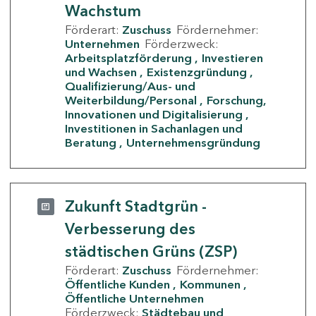
Wachstum
Förderart:
Zuschuss
Fördernehmer:
Unternehmen
Förderzweck:
Arbeitsplatzförderung
Investieren
und Wachsen
Existenzgründung
Qualifizierung/Aus- und
Weiterbildung/Personal
Forschung,
Innovationen und Digitalisierung
Investitionen in Sachanlagen und
Beratung
Unternehmensgründung
Zukunft Stadtgrün -
Verbesserung des
städtischen Grüns (ZSP)
Förderart:
Zuschuss
Fördernehmer:
Öffentliche Kunden
Kommunen
Öffentliche Unternehmen
Förderzweck:
Städtebau und