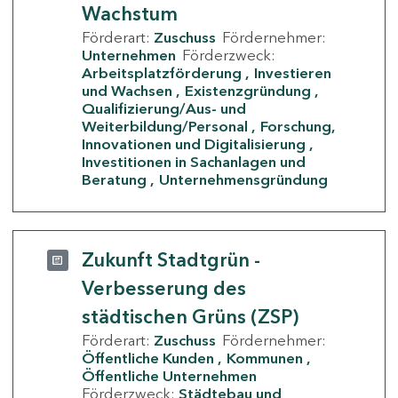
Wachstum
Förderart:
Zuschuss
Fördernehmer:
Unternehmen
Förderzweck:
Arbeitsplatzförderung
Investieren
und Wachsen
Existenzgründung
Qualifizierung/Aus- und
Weiterbildung/Personal
Forschung,
Innovationen und Digitalisierung
Investitionen in Sachanlagen und
Beratung
Unternehmensgründung
Zukunft Stadtgrün -
Verbesserung des
städtischen Grüns (ZSP)
Förderart:
Zuschuss
Fördernehmer:
Öffentliche Kunden
Kommunen
Öffentliche Unternehmen
Förderzweck:
Städtebau und