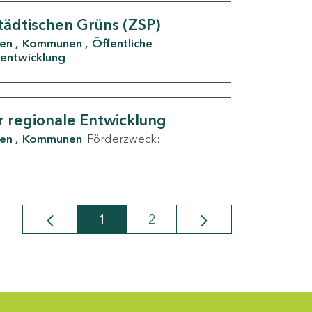
tädtischen Grüns (ZSP)
den
Kommunen
Öffentliche
entwicklung
r regionale Entwicklung
den
Kommunen
Förderzweck:
1
2
Seite
Seite