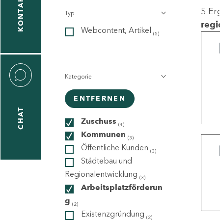
KONTAKT
5 Er
Typ
gen
regi
Webcontent, Artikel
n
(5)
Kategorie
ENTFERNEN
CHAT
icecenter
Zuschuss
(4)
Kommunen
(3)
Öffentliche Kunden
(3)
taktformular
Städtebau und
Regionalentwicklung
(3)
Arbeitsplatzförderun
g
erportal
(2)
Existenzgründung
(2)