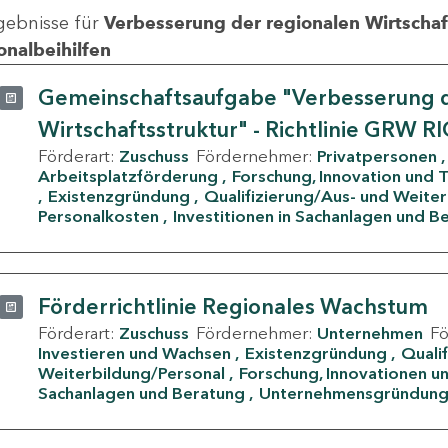
gebnisse für
Verbesserung der regionalen Wirtschafts
onalbeihilfen
Gemeinschaftsaufgabe "Verbesserung d
Wirtschaftsstruktur" - Richtlinie GRW R
Förderart:
Zuschuss
Fördernehmer:
Privatpersonen
Arbeitsplatzförderung
Forschung, Innovation und 
Existenzgründung
Qualifizierung/Aus- und Weite
Personalkosten
Investitionen in Sachanlagen und B
Förderrichtlinie Regionales Wachstum
Förderart:
Zuschuss
Fördernehmer:
Unternehmen
F
Investieren und Wachsen
Existenzgründung
Quali
Weiterbildung/Personal
Forschung, Innovationen un
Sachanlagen und Beratung
Unternehmensgründun