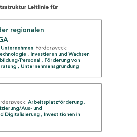
struktur Leitlinie für
er regionalen
IGA
Unternehmen
Förderzweck:
Technologie
Investieren und Wachsen
rbildung/Personal
Förderung von
eratung
Unternehmensgründung
örderzweck:
Arbeitsplatzförderung
fizierung/Aus- und
d Digitalisierung
Investitionen in
g