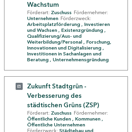
Wachstum
Förderart:
Zuschuss
Fördernehmer:
Unternehmen
Förderzweck:
Arbeitsplatzförderung
Investieren
und Wachsen
Existenzgründung
Qualifizierung/Aus- und
Weiterbildung/Personal
Forschung,
Innovationen und Digitalisierung
Investitionen in Sachanlagen und
Beratung
Unternehmensgründung
Zukunft Stadtgrün -
Verbesserung des
städtischen Grüns (ZSP)
Förderart:
Zuschuss
Fördernehmer:
Öffentliche Kunden
Kommunen
Öffentliche Unternehmen
Förderzweck:
Städtebau und