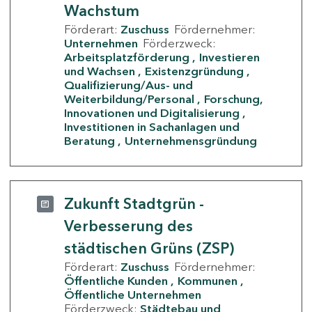
Wachstum
Förderart:
Zuschuss
Fördernehmer:
Unternehmen
Förderzweck:
Arbeitsplatzförderung
Investieren
und Wachsen
Existenzgründung
Qualifizierung/Aus- und
Weiterbildung/Personal
Forschung,
Innovationen und Digitalisierung
Investitionen in Sachanlagen und
Beratung
Unternehmensgründung
Zukunft Stadtgrün -
Verbesserung des
städtischen Grüns (ZSP)
Förderart:
Zuschuss
Fördernehmer:
Öffentliche Kunden
Kommunen
Öffentliche Unternehmen
Förderzweck:
Städtebau und