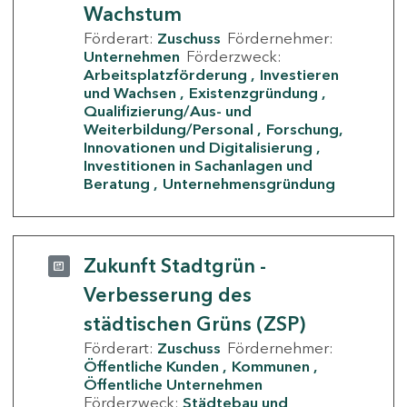
Wachstum
Förderart:
Zuschuss
Fördernehmer:
Unternehmen
Förderzweck:
Arbeitsplatzförderung
Investieren
und Wachsen
Existenzgründung
Qualifizierung/Aus- und
Weiterbildung/Personal
Forschung,
Innovationen und Digitalisierung
Investitionen in Sachanlagen und
Beratung
Unternehmensgründung
Zukunft Stadtgrün -
Verbesserung des
städtischen Grüns (ZSP)
Förderart:
Zuschuss
Fördernehmer:
Öffentliche Kunden
Kommunen
Öffentliche Unternehmen
Förderzweck:
Städtebau und