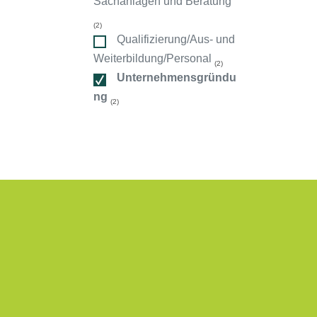
Sachanlagen und Beratung
ndorte
(2)
Qualifizierung/Aus- und
Weiterbildung/Personal
(2)
Unternehmensgründu
ng
(2)