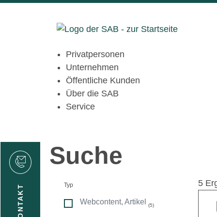
Privatpersonen
Unternehmen
Öffentliche Kunden
Über die SAB
Service
Suche
den
5 Er
Typ
KONTAKT
Webcontent, Artikel
(5)
gen