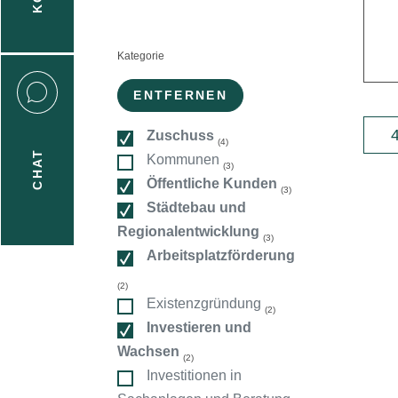
n
Kategorie
:
ENTFERNEN
4
Zuschuss
(4)
CHAT
Kommunen
(3)
icecenter
Öffentliche Kunden
(3)
Städtebau und
Regionalentwicklung
(3)
taktformular
Arbeitsplatzförderung
(2)
Existenzgründung
(2)
erportal
Investieren und
Wachsen
(2)
Investitionen in