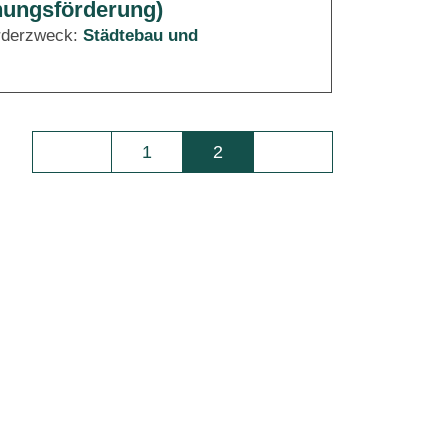
nungsförderung)
rderzweck:
Städtebau und
1
2
Seite
Seite