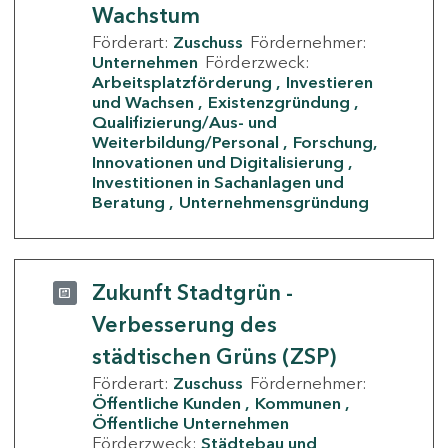
Wachstum
Förderart:
Zuschuss
Fördernehmer:
Unternehmen
Förderzweck:
Arbeitsplatzförderung
Investieren
und Wachsen
Existenzgründung
Qualifizierung/Aus- und
Weiterbildung/Personal
Forschung,
Innovationen und Digitalisierung
Investitionen in Sachanlagen und
Beratung
Unternehmensgründung
Zukunft Stadtgrün -
Verbesserung des
städtischen Grüns (ZSP)
Förderart:
Zuschuss
Fördernehmer:
Öffentliche Kunden
Kommunen
Öffentliche Unternehmen
Förderzweck:
Städtebau und