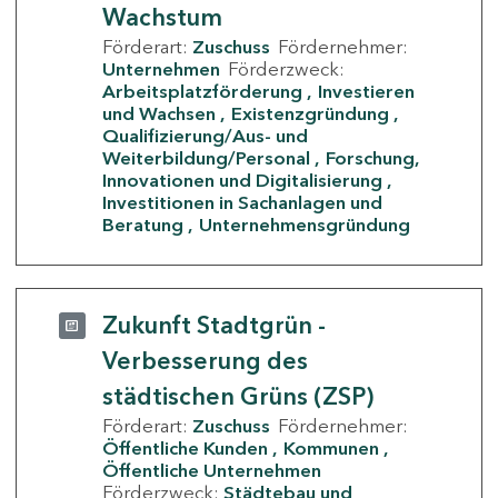
Wachstum
Förderart:
Zuschuss
Fördernehmer:
Unternehmen
Förderzweck:
Arbeitsplatzförderung
Investieren
und Wachsen
Existenzgründung
Qualifizierung/Aus- und
Weiterbildung/Personal
Forschung,
Innovationen und Digitalisierung
Investitionen in Sachanlagen und
Beratung
Unternehmensgründung
Zukunft Stadtgrün -
Verbesserung des
städtischen Grüns (ZSP)
Förderart:
Zuschuss
Fördernehmer:
Öffentliche Kunden
Kommunen
Öffentliche Unternehmen
Förderzweck:
Städtebau und