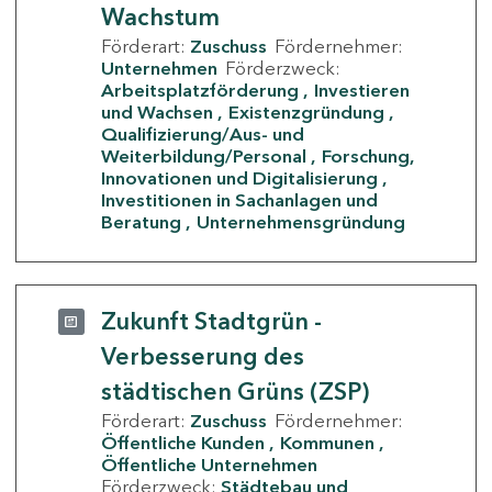
Wachstum
Förderart:
Zuschuss
Fördernehmer:
Unternehmen
Förderzweck:
Arbeitsplatzförderung
Investieren
und Wachsen
Existenzgründung
Qualifizierung/Aus- und
Weiterbildung/Personal
Forschung,
Innovationen und Digitalisierung
Investitionen in Sachanlagen und
Beratung
Unternehmensgründung
Zukunft Stadtgrün -
Verbesserung des
städtischen Grüns (ZSP)
Förderart:
Zuschuss
Fördernehmer:
Öffentliche Kunden
Kommunen
Öffentliche Unternehmen
Förderzweck:
Städtebau und