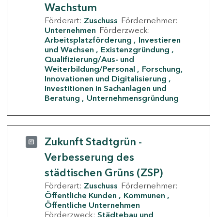
Wachstum
Förderart:
Zuschuss
Fördernehmer:
Unternehmen
Förderzweck:
Arbeitsplatzförderung
Investieren
und Wachsen
Existenzgründung
Qualifizierung/Aus- und
Weiterbildung/Personal
Forschung,
Innovationen und Digitalisierung
Investitionen in Sachanlagen und
Beratung
Unternehmensgründung
Zukunft Stadtgrün -
Verbesserung des
städtischen Grüns (ZSP)
Förderart:
Zuschuss
Fördernehmer:
Öffentliche Kunden
Kommunen
Öffentliche Unternehmen
Förderzweck:
Städtebau und