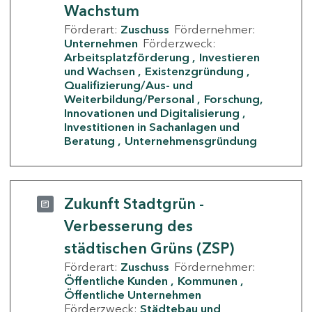
Wachstum
Förderart:
Zuschuss
Fördernehmer:
Unternehmen
Förderzweck:
Arbeitsplatzförderung
Investieren
und Wachsen
Existenzgründung
Qualifizierung/Aus- und
Weiterbildung/Personal
Forschung,
Innovationen und Digitalisierung
Investitionen in Sachanlagen und
Beratung
Unternehmensgründung
Zukunft Stadtgrün -
Verbesserung des
städtischen Grüns (ZSP)
Förderart:
Zuschuss
Fördernehmer:
Öffentliche Kunden
Kommunen
Öffentliche Unternehmen
Förderzweck:
Städtebau und