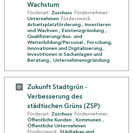
Wachstum
Förderart:
Zuschuss
Fördernehmer:
Unternehmen
Förderzweck:
Arbeitsplatzförderung
Investieren
und Wachsen
Existenzgründung
Qualifizierung/Aus- und
Weiterbildung/Personal
Forschung,
Innovationen und Digitalisierung
Investitionen in Sachanlagen und
Beratung
Unternehmensgründung
Zukunft Stadtgrün -
Verbesserung des
städtischen Grüns (ZSP)
Förderart:
Zuschuss
Fördernehmer:
Öffentliche Kunden
Kommunen
Öffentliche Unternehmen
Förderzweck:
Städtebau und