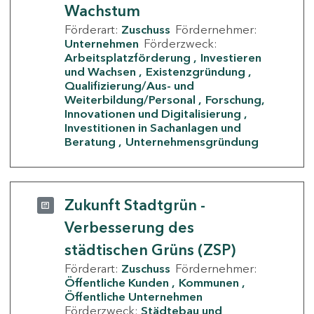
Wachstum
Förderart:
Zuschuss
Fördernehmer:
Unternehmen
Förderzweck:
Arbeitsplatzförderung
Investieren
und Wachsen
Existenzgründung
Qualifizierung/Aus- und
Weiterbildung/Personal
Forschung,
Innovationen und Digitalisierung
Investitionen in Sachanlagen und
Beratung
Unternehmensgründung
Zukunft Stadtgrün -
Verbesserung des
städtischen Grüns (ZSP)
Förderart:
Zuschuss
Fördernehmer:
Öffentliche Kunden
Kommunen
Öffentliche Unternehmen
Förderzweck:
Städtebau und