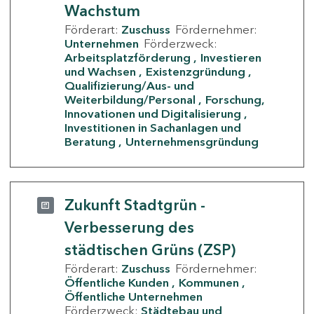
Wachstum
Förderart:
Zuschuss
Fördernehmer:
Unternehmen
Förderzweck:
Arbeitsplatzförderung
Investieren
und Wachsen
Existenzgründung
Qualifizierung/Aus- und
Weiterbildung/Personal
Forschung,
Innovationen und Digitalisierung
Investitionen in Sachanlagen und
Beratung
Unternehmensgründung
Zukunft Stadtgrün -
Verbesserung des
städtischen Grüns (ZSP)
Förderart:
Zuschuss
Fördernehmer:
Öffentliche Kunden
Kommunen
Öffentliche Unternehmen
Förderzweck:
Städtebau und