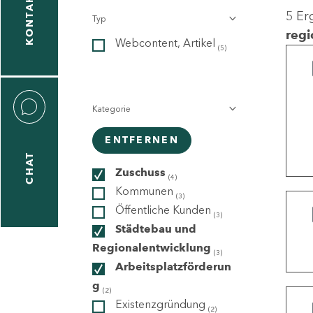
KONTAKT
5 Er
Typ
gen
regi
Webcontent, Artikel
n
(5)
Kategorie
ENTFERNEN
CHAT
icecenter
Zuschuss
(4)
Kommunen
(3)
Öffentliche Kunden
(3)
taktformular
Städtebau und
Regionalentwicklung
(3)
Arbeitsplatzförderun
g
erportal
(2)
Existenzgründung
(2)