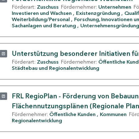
Förderart:
Zuschuss
Fördernehmer:
Unternehmen
F
Investieren und Wachsen
Existenzgründung
Quali
Weiterbildung/Personal
Forschung, Innovationen un
Sachanlagen und Beratung
Unternehmensgründun
Unterstützung besonderer Initiativen fü
Förderart:
Zuschuss
Fördernehmer:
Öffentliche Kun
Städtebau und Regionalentwicklung
FRL RegioPlan - Förderung von Bebauu
Flächennutzungsplänen (Regionale Pla
Fördernehmer:
Öffentliche Kunden
Kommunen
För
Regionalentwicklung