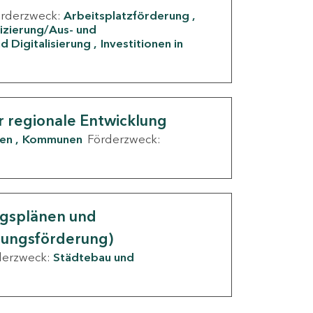
örderzweck:
Arbeitsplatzförderung
fizierung/Aus- und
d Digitalisierung
Investitionen in
g
r regionale Entwicklung
den
Kommunen
Förderzweck:
ngsplänen und
nungsförderung)
derzweck:
Städtebau und