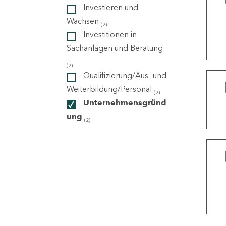
Investieren und
Wachsen
(2)
ndorte
Investitionen in
Sachanlagen und Beratung
(2)
Qualifizierung/Aus- und
Weiterbildung/Personal
(2)
Unternehmensgründ
ung
(2)