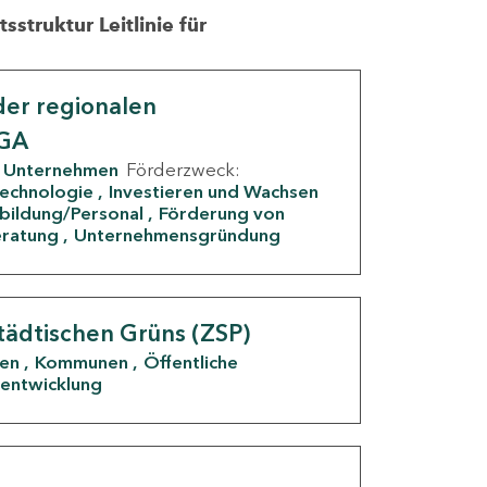
struktur Leitlinie für
er regionalen
IGA
Unternehmen
Förderzweck:
Technologie
Investieren und Wachsen
rbildung/Personal
Förderung von
eratung
Unternehmensgründung
tädtischen Grüns (ZSP)
den
Kommunen
Öffentliche
entwicklung