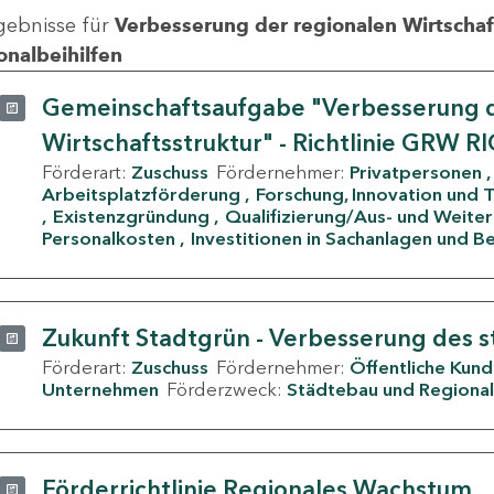
gebnisse für
Verbesserung der regionalen Wirtschafts
onalbeihilfen
Gemeinschaftsaufgabe "Verbesserung d
Wirtschaftsstruktur" - Richtlinie GRW R
Förderart:
Zuschuss
Fördernehmer:
Privatpersonen
Arbeitsplatzförderung
Forschung, Innovation und 
Existenzgründung
Qualifizierung/Aus- und Weite
Personalkosten
Investitionen in Sachanlagen und B
Zukunft Stadtgrün - Verbesserung des s
Förderart:
Zuschuss
Fördernehmer:
Öffentliche Kun
Unternehmen
Förderzweck:
Städtebau und Regional
Förderrichtlinie Regionales Wachstum