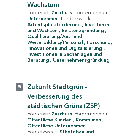
Wachstum
Förderart:
Zuschuss
Fördernehmer:
Unternehmen
Förderzweck:
Arbeitsplatzförderung
Investieren
und Wachsen
Existenzgründung
Qualifizierung/Aus- und
Weiterbildung/Personal
Forschung,
Innovationen und Digitalisierung
Investitionen in Sachanlagen und
Beratung
Unternehmensgründung
Zukunft Stadtgrün -
Verbesserung des
städtischen Grüns (ZSP)
Förderart:
Zuschuss
Fördernehmer:
Öffentliche Kunden
Kommunen
Öffentliche Unternehmen
Förderzweck:
Städtebau und