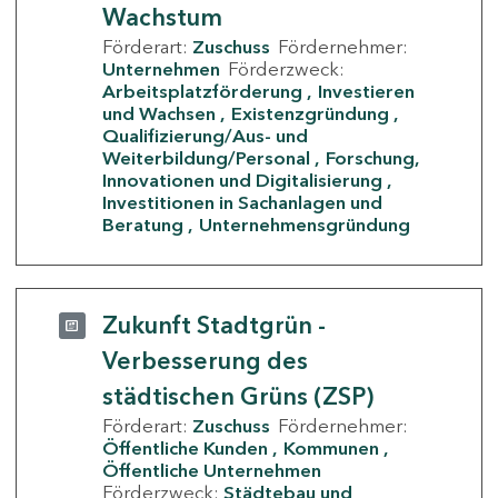
Wachstum
Förderart:
Zuschuss
Fördernehmer:
Unternehmen
Förderzweck:
Arbeitsplatzförderung
Investieren
und Wachsen
Existenzgründung
Qualifizierung/Aus- und
Weiterbildung/Personal
Forschung,
Innovationen und Digitalisierung
Investitionen in Sachanlagen und
Beratung
Unternehmensgründung
Zukunft Stadtgrün -
Verbesserung des
städtischen Grüns (ZSP)
Förderart:
Zuschuss
Fördernehmer:
Öffentliche Kunden
Kommunen
Öffentliche Unternehmen
Förderzweck:
Städtebau und