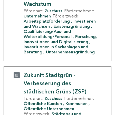
Wachstum
Förderart:
Zuschuss
Fördernehmer:
Unternehmen
Förderzweck:
Arbeitsplatzförderung
Investieren
und Wachsen
Existenzgründung
Qualifizierung/Aus- und
Weiterbildung/Personal
Forschung,
Innovationen und Digitalisierung
Investitionen in Sachanlagen und
Beratung
Unternehmensgründung
Zukunft Stadtgrün -
Verbesserung des
städtischen Grüns (ZSP)
Förderart:
Zuschuss
Fördernehmer:
Öffentliche Kunden
Kommunen
Öffentliche Unternehmen
Förderzweck:
Städtebau und