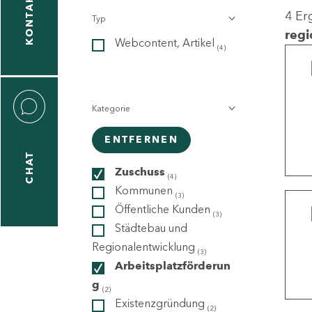
KONTAKT
4 Er
Typ
gen
regi
Webcontent, Artikel
n
(4)
Kategorie
ENTFERNEN
CHAT
icecenter
Zuschuss
(4)
Kommunen
(3)
Öffentliche Kunden
(3)
taktformular
Städtebau und
Regionalentwicklung
(3)
Arbeitsplatzförderun
g
erportal
(2)
Existenzgründung
(2)