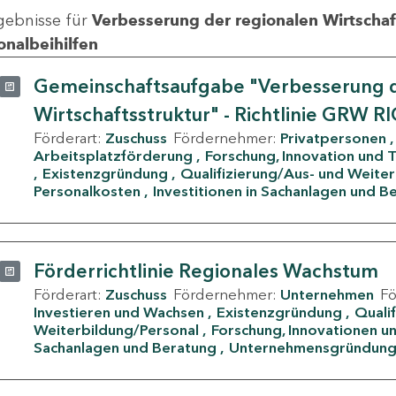
gebnisse für
Verbesserung der regionalen Wirtschafts
onalbeihilfen
Gemeinschaftsaufgabe "Verbesserung d
Wirtschaftsstruktur" - Richtlinie GRW R
Förderart:
Zuschuss
Fördernehmer:
Privatpersonen
Arbeitsplatzförderung
Forschung, Innovation und 
Existenzgründung
Qualifizierung/Aus- und Weite
Personalkosten
Investitionen in Sachanlagen und B
Förderrichtlinie Regionales Wachstum
Förderart:
Zuschuss
Fördernehmer:
Unternehmen
F
Investieren und Wachsen
Existenzgründung
Quali
Weiterbildung/Personal
Forschung, Innovationen un
Sachanlagen und Beratung
Unternehmensgründun