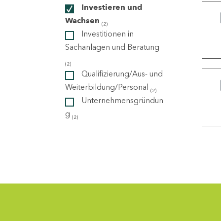
Investieren und
Wachsen
(2)
ndorte
Investitionen in
Sachanlagen und Beratung
(2)
Qualifizierung/Aus- und
Weiterbildung/Personal
(2)
Unternehmensgründun
g
(2)