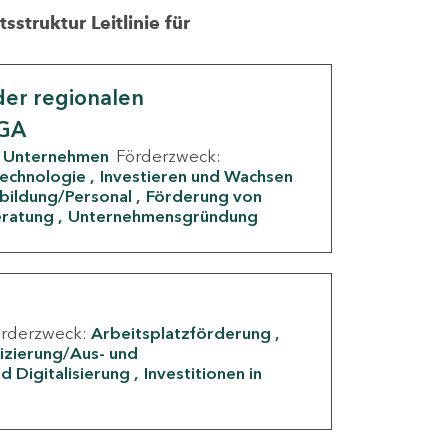
struktur Leitlinie für
er regionalen
IGA
Unternehmen
Förderzweck:
Technologie
Investieren und Wachsen
rbildung/Personal
Förderung von
eratung
Unternehmensgründung
örderzweck:
Arbeitsplatzförderung
fizierung/Aus- und
d Digitalisierung
Investitionen in
g