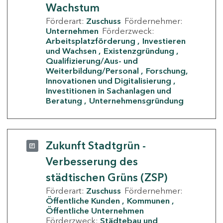
Wachstum
Förderart:
Zuschuss
Fördernehmer:
Unternehmen
Förderzweck:
Arbeitsplatzförderung
Investieren
und Wachsen
Existenzgründung
Qualifizierung/Aus- und
Weiterbildung/Personal
Forschung,
Innovationen und Digitalisierung
Investitionen in Sachanlagen und
Beratung
Unternehmensgründung
Zukunft Stadtgrün -
Verbesserung des
städtischen Grüns (ZSP)
Förderart:
Zuschuss
Fördernehmer:
Öffentliche Kunden
Kommunen
Öffentliche Unternehmen
Förderzweck:
Städtebau und