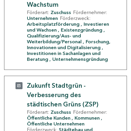
Wachstum
Förderart:
Zuschuss
Fördernehmer:
Unternehmen
Förderzweck:
Arbeitsplatzförderung
Investieren
und Wachsen
Existenzgründung
Qualifizierung/Aus- und
Weiterbildung/Personal
Forschung,
Innovationen und Digitalisierung
Investitionen in Sachanlagen und
Beratung
Unternehmensgründung
Zukunft Stadtgrün -
Verbesserung des
städtischen Grüns (ZSP)
Förderart:
Zuschuss
Fördernehmer:
Öffentliche Kunden
Kommunen
Öffentliche Unternehmen
Förderzweck:
Städtebau und