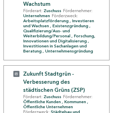
Wachstum
Förderart:
Zuschuss
Fördernehmer:
Unternehmen
Förderzweck:
Arbeitsplatzförderung
Investieren
und Wachsen
Existenzgründung
Qualifizierung/Aus- und
Weiterbildung/Personal
Forschung,
Innovationen und Digitalisierung
Investitionen in Sachanlagen und
Beratung
Unternehmensgründung
Zukunft Stadtgrün -
Verbesserung des
städtischen Grüns (ZSP)
Förderart:
Zuschuss
Fördernehmer:
Öffentliche Kunden
Kommunen
Öffentliche Unternehmen
Förderzweck:
Städtebau und