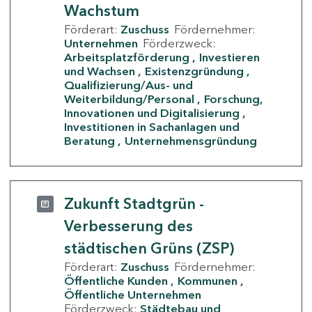
Wachstum
Förderart:
Zuschuss
Fördernehmer:
Unternehmen
Förderzweck:
Arbeitsplatzförderung
Investieren
und Wachsen
Existenzgründung
Qualifizierung/Aus- und
Weiterbildung/Personal
Forschung,
Innovationen und Digitalisierung
Investitionen in Sachanlagen und
Beratung
Unternehmensgründung
Zukunft Stadtgrün -
Verbesserung des
städtischen Grüns (ZSP)
Förderart:
Zuschuss
Fördernehmer:
Öffentliche Kunden
Kommunen
Öffentliche Unternehmen
Förderzweck:
Städtebau und