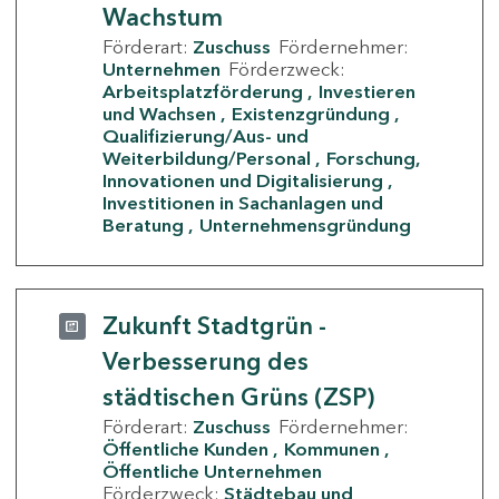
Wachstum
Förderart:
Zuschuss
Fördernehmer:
Unternehmen
Förderzweck:
Arbeitsplatzförderung
Investieren
und Wachsen
Existenzgründung
Qualifizierung/Aus- und
Weiterbildung/Personal
Forschung,
Innovationen und Digitalisierung
Investitionen in Sachanlagen und
Beratung
Unternehmensgründung
Zukunft Stadtgrün -
Verbesserung des
städtischen Grüns (ZSP)
Förderart:
Zuschuss
Fördernehmer:
Öffentliche Kunden
Kommunen
Öffentliche Unternehmen
Förderzweck:
Städtebau und