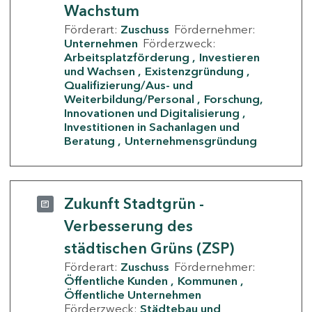
Wachstum
Förderart:
Zuschuss
Fördernehmer:
Unternehmen
Förderzweck:
Arbeitsplatzförderung
Investieren
und Wachsen
Existenzgründung
Qualifizierung/Aus- und
Weiterbildung/Personal
Forschung,
Innovationen und Digitalisierung
Investitionen in Sachanlagen und
Beratung
Unternehmensgründung
Zukunft Stadtgrün -
Verbesserung des
städtischen Grüns (ZSP)
Förderart:
Zuschuss
Fördernehmer:
Öffentliche Kunden
Kommunen
Öffentliche Unternehmen
Förderzweck:
Städtebau und